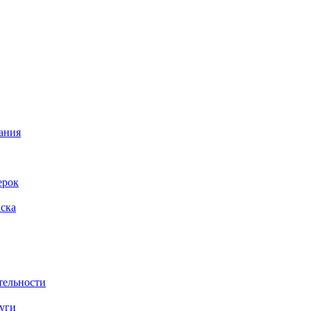
вания
ерок
иска
тельности
луги