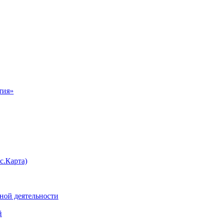
тия»
с.Карта)
нной деятельности
й