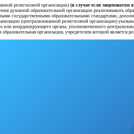
ванной религиозной организации)
(в случае если лицензиатом 
рения духовной образовательной организации реализовывать об
льными государственными образовательными стандартами, допо
ганизации (централизованной религиозной организации) указыв
го или координирующего органа, уполномоченного централизов
 образовательная организация, учредителем которой является ре