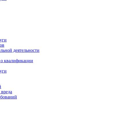
луги
ов
ельной деятельности
) о квалификации
луги
й
 вреда
ебований