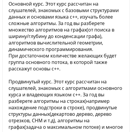
Основной курс. Этот курс рассчитан на
слушателей, знакомых с базовыми структурами
данных и основами языка с++, изучать более
сложные алгоритмы. За год вы разберете
множество алгоритмов на графах(от поиска в
ширину/глубину до конденсации графа),
алгоритмов вычислительной геометрии,
динамического программирования.
При достаточном количестве желающих будет
группа основного потока, в которой также
расскажут основы с++.
Продвинутый курс. Этот курс рассчитан на
слушателей, знакомых с алгоритмами основного
курса и владеющих языком с++. За год вы
разберете алгоритмы на строках(например
нахождение подстроки в строке), продвинутые
структуры данных(декартово дерево, дерево
отрезков, СНМ и т.д), алгоритмы на
графах(задача о максимальном потоке) и многое