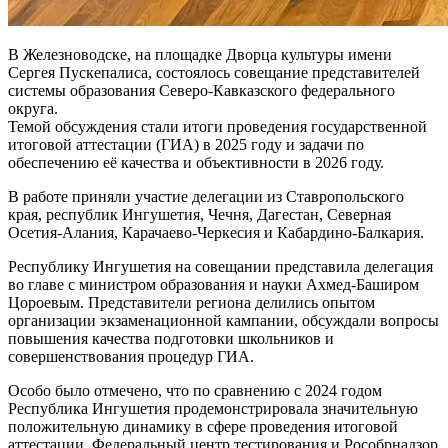
В Железноводске, на площадке Дворца культуры имени
Сергея Пускепалиса, состоялось совещание представителей
системы образования Северо-Кавказского федерального
округа.
Темой обсуждения стали итоги проведения государственной
итоговой аттестации (ГИА) в 2025 году и задачи по
обеспечению её качества и объективности в 2026 году.
В работе приняли участие делегации из Ставропольского
края, республик Ингушетия, Чечня, Дагестан, Северная
Осетия-Алания, Карачаево-Черкесия и Кабардино-Балкария.
Республику Ингушетия на совещании представила делегация
во главе с министром образования и науки Ахмед-Баширом
Цороевым. Представители региона делились опытом
организации экзаменационной кампании, обсуждали вопросы
повышения качества подготовки школьников и
совершенствования процедур ГИА.
Особо было отмечено, что по сравнению с 2024 годом
Республика Ингушетия продемонстрировала значительную
положительную динамику в сфере проведения итоговой
аттестации. Федеральный центр тестирования и Рособрнадзор